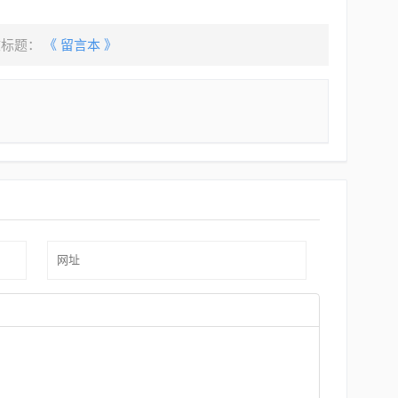
文标题：
《 留言本 》