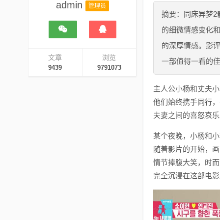
admin
管理员
摘要：同床异梦2
的细微情感变化
的深厚情感。影
文章
浏览
一部值得一看的
9439
9791073
主人公小杨和丈夫小
他们始终携手同行，
夫妻之间的喜怒哀乐
某个夜晚，小杨和小
随着影片的开始，画
情节捧腹大笑，时而
完全沉浸在这部电影