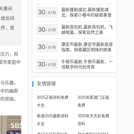
夫妻间
最新援助湖北,最新援助湖
30
07月
/
北，探索小巷中的秘密美食
系彼此间
基地
最新高包机,最新高包机，飞
关怀，是
30
07月
/
越喧嚣，探索自然之美
康定市最新,康定市最新旅游
30
07月
/
指南，探索藏区明珠的绝美
的压力，但
风光
牛顿币最新,牛顿币最新，一
都市家庭中
30
07月
/
场数字时代的传奇
暖与乐趣，
友情链接
片中的幽默
2025正版资料免费
2025年新澳门正版
活的烦恼，
大全
免费
新澳2025最新资料
2025年天天彩免费
大全
资料