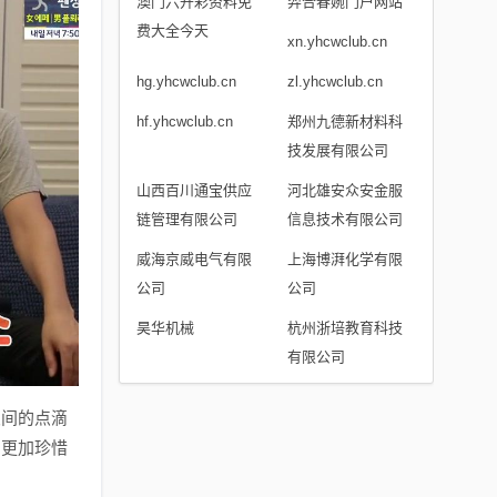
澳门六开彩资料免
羿合春婉门户网站
费大全今天
xn.yhcwclub.cn
hg.yhcwclub.cn
zl.yhcwclub.cn
hf.yhcwclub.cn
郑州九德新材料科
技发展有限公司
山西百川通宝供应
河北雄安众安金服
链管理有限公司
信息技术有限公司
威海京威电气有限
上海博湃化学有限
公司
公司
昊华机械
杭州浙培教育科技
有限公司
友间的点滴
们更加珍惜