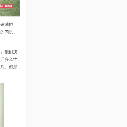
有磕磕碰
好的回忆，
带，他们决
生活多么忙
平凡，但却