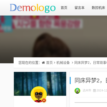
首页
留言本
数控机床
您现在的位置：
首页
机械设备
同床异梦2，日常琐
同床异梦2，
达州市
2024-12