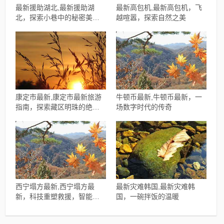
最新援助湖北,最新援助湖
最新高包机,最新高包机，飞
北，探索小巷中的秘密美食
越喧嚣，探索自然之美
基地
康定市最新,康定市最新旅游
牛顿币最新,牛顿币最新，一
指南，探索藏区明珠的绝美
场数字时代的传奇
风光
西宁塌方最新,西宁塌方最
最新灾难韩国,最新灾难韩
新，科技重塑救援，智能守
国，一碗拌饭的温暖
护生命线